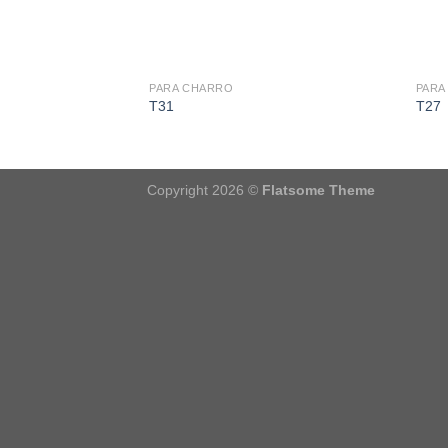
PARA CHARRO
PARA
T31
T27
Copyright 2026 ©
Flatsome Theme