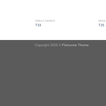
PARA CHARRO
PARA
T33
T25
Copyright 2026 ©
Flatsome Theme